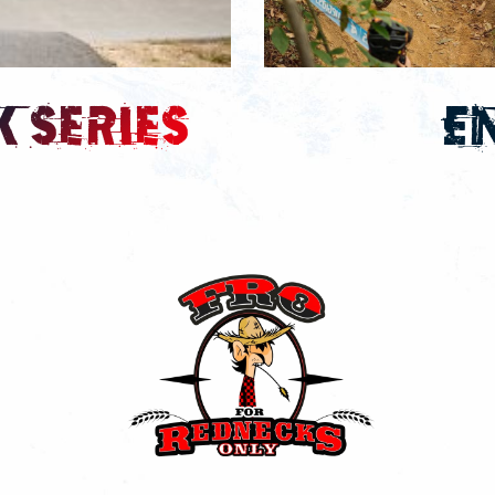
 series
E