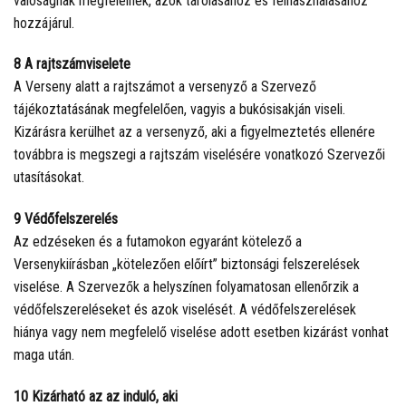
valóságnak megfelelnek, azok tárolásához és felhasználásához
hozzájárul.
8 A rajtszámviselete
A Verseny alatt a rajtszámot a versenyző a Szervező
tájékoztatásának megfelelően, vagyis a bukósisakján viseli.
Kizárásra kerülhet az a versenyző, aki a figyelmeztetés ellenére
továbbra is megszegi a rajtszám viselésére vonatkozó Szervezői
utasításokat.
9 Védőfelszerelés
Az edzéseken és a futamokon egyaránt kötelező a
Versenykiírásban „kötelezően előírt” biztonsági felszerelések
viselése. A Szervezők a helyszínen folyamatosan ellenőrzik a
védőfelszereléseket és azok viselését. A védőfelszerelések
hiánya vagy nem megfelelő viselése adott esetben kizárást vonhat
maga után.
10 Kizárható az az induló, aki