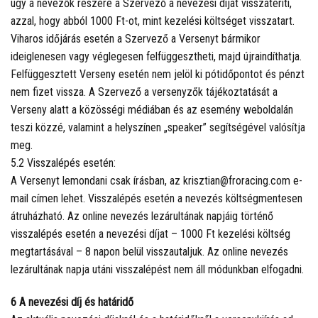
úgy a nevezők részére a Szervező a nevezési díjat visszatéríti,
azzal, hogy abból 1000 Ft-ot, mint kezelési költséget visszatart.
Viharos időjárás esetén a Szervező a Versenyt bármikor
ideiglenesen vagy véglegesen felfüggesztheti, majd újraindíthatja.
Felfüggesztett Verseny esetén nem jelöl ki pótidőpontot és pénzt
nem fizet vissza. A Szervező a versenyzők tájékoztatását a
Verseny alatt a közösségi médiában és az esemény weboldalán
teszi közzé, valamint a helyszínen „speaker” segítségével valósítja
meg.
5.2 Visszalépés esetén:
A Versenyt lemondani csak írásban, az krisztian@froracing.com e-
mail címen lehet. Visszalépés esetén a nevezés költségmentesen
átruházható. Az online nevezés lezárultának napjáig történő
visszalépés esetén a nevezési díjat – 1000 Ft kezelési költség
megtartásával – 8 napon belül visszautaljuk. Az online nevezés
lezárultának napja utáni visszalépést nem áll módunkban elfogadni.
6 A nevezési díj és határidő