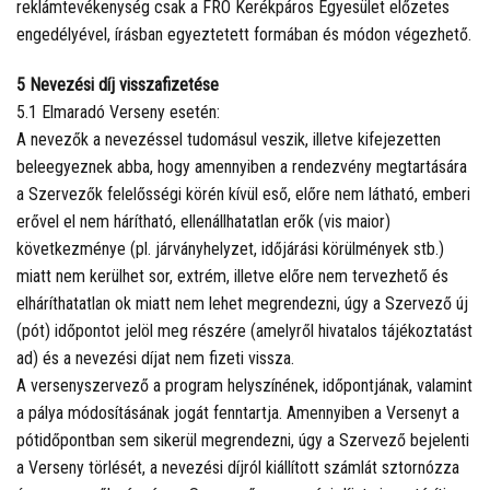
reklámtevékenység csak a FRO Kerékpáros Egyesület előzetes
engedélyével, írásban egyeztetett formában és módon végezhető.
5 Nevezési díj visszafizetése
5.1 Elmaradó Verseny esetén:
A nevezők a nevezéssel tudomásul veszik, illetve kifejezetten
beleegyeznek abba, hogy amennyiben a rendezvény megtartására
a Szervezők felelősségi körén kívül eső, előre nem látható, emberi
erővel el nem hárítható, ellenállhatatlan erők (vis maior)
következménye (pl. járványhelyzet, időjárási körülmények stb.)
miatt nem kerülhet sor, extrém, illetve előre nem tervezhető és
elháríthatatlan ok miatt nem lehet megrendezni, úgy a Szervező új
(pót) időpontot jelöl meg részére (amelyről hivatalos tájékoztatást
ad) és a nevezési díjat nem fizeti vissza.
A versenyszervező a program helyszínének, időpontjának, valamint
a pálya módosításának jogát fenntartja. Amennyiben a Versenyt a
pótidőpontban sem sikerül megrendezni, úgy a Szervező bejelenti
a Verseny törlését, a nevezési díjról kiállított számlát sztornózza