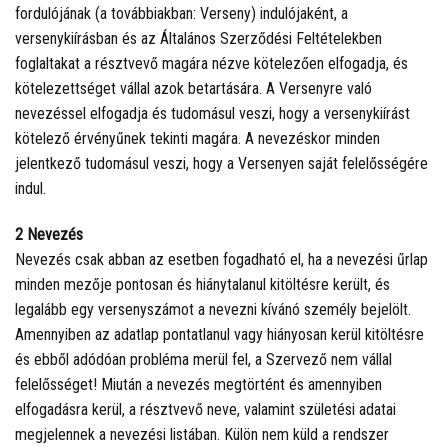
fordulójának (a továbbiakban: Verseny) indulójaként, a
versenykiírásban és az Általános Szerződési Feltételekben
foglaltakat a résztvevő magára nézve kötelezően elfogadja, és
kötelezettséget vállal azok betartására. A Versenyre való
nevezéssel elfogadja és tudomásul veszi, hogy a versenykiírást
kötelező érvényűnek tekinti magára. A nevezéskor minden
jelentkező tudomásul veszi, hogy a Versenyen saját felelősségére
indul.
2 Nevezés
Nevezés csak abban az esetben fogadható el, ha a nevezési űrlap
minden mezője pontosan és hiánytalanul kitöltésre került, és
legalább egy versenyszámot a nevezni kívánó személy bejelölt.
Amennyiben az adatlap pontatlanul vagy hiányosan kerül kitöltésre
és ebből adódóan probléma merül fel, a Szervező nem vállal
felelősséget! Miután a nevezés megtörtént és amennyiben
elfogadásra kerül, a résztvevő neve, valamint születési adatai
megjelennek a nevezési listában. Külön nem küld a rendszer