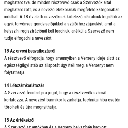
meghatározva, de minden résztvevő csak a Szervezők által
meghatározott, és a nevező életkorának megfelelő kategóriában
indulhat. A 18 év alatti nevezőknek kötelező aláíratniuk legalább az
egyik törvényes gondviselőjükkel a szülői hozzájárulást, amit a
helyszíni regisztrációnál kell leadniuk, anélkül a Szervező nem
tudja elfogadni a nevezést.
13 Az orvosi beavatkozásról
A résztvevő elfogadja, hogy amennyiben a Verseny ideje alatt az
egészségügyi stáb az állapotát úgy ítéli meg, a Versenyt nem
folytathatja.
14 Létszámkorlátozás
A Szervező fenntartja a jogot, hogy a résztvevők számát
korlátozza. A nevezést bármikor lezárhatja, technikai hiba esetén
törölheti és újra megnyithatja.
15 Az értékekről
A Szervező az autókban és a Verseny helyszínén hagyott