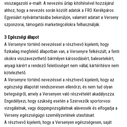
visszaigazoló e-mailt. A nevezési űrlap kitöltésével hozzájárul
ahhoz, hogy a nevezés során közölt adatok a FRO Kerékpáros
Egyesület nyilvántartásába bekerüljön, valamint adatait a Verseny
szponzorai, támogatói marketingcélokra felhasználják.
3 Egészségi állapot
A Versenyre történő nevezéssel a résztvevő kijelenti, hogy
fizikailag megfelelő állapotban van, a Versenyre felkészült, a fenti
okokra visszavezethető bármilyen károsodásért, balesetekért,
anyagi kárért a rendező felelősséget nem vállal, kártérítésre nem
kötelezhető.
A Versenyre történő nevezéssel a résztvevő kijelenti, hogy az
egészségi állapotát rendszeresen ellenőrzi, és nem tud olyan
betegségről, amely a Versenyen való részvételét akadályozza.
Engedélyezi, hogy szükség esetén a Szervezők sportorvosi
vizsgálatnak, vagy doppingvizsgálatnak alávessék és elfogadja a
Verseny egészségügyi személyzetének utasításait.
A résztvevő kijelenti, hogy a Versenyen egészségesen, saját