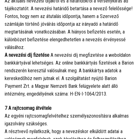
Az aktuális nevezési díjakról és a határidőkről a versenykiírás ad
tájékoztatót. A nevezési határidő betartása a nevező felelőssége!
Fontos, hogy nem az átutalás időpontja, hanem a Szervező
számláján történő jóváírás időpontja az irányadó a határidő
megtartásának vonatkozásában. A hiányos befizetés esetén, a
különbözet befizetése elengedhetetlen a nevezés érvényessé
válásához.
A nevezési díj fizetése
A nevezési díj megfizetése a weboldalon
bankkártyával lehetséges. Az online bankkártyás fizetések a Barion
rendszerén keresztül valósulnak meg. A bankkártya adatok a
kereskedőhöz nem jutnak el. A szolgáltatást nyújtó Barion
Payment Zrt. a Magyar Nemzeti Bank felügyelete alatt álló
intézmény, engedélyének száma: H-EN-I-1064/2013.
7 A rajtcsomag átvétele
Az egyéni rajtcsomagfelvételhez személyazonosításra alkalmas
igazolvány szükséges.
A résztvevő nyilatkozik, hogy a nevezéskor elküldött adatai a