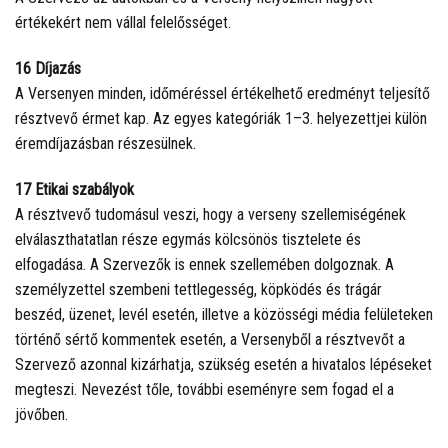
értékekért nem vállal felelősséget.
16 Díjazás
A Versenyen minden, időméréssel értékelhető eredményt teljesítő
résztvevő érmet kap. Az egyes kategóriák 1–3. helyezettjei külön
éremdíjazásban részesülnek.
17 Etikai szabályok
A résztvevő tudomásul veszi, hogy a verseny szellemiségének
elválaszthatatlan része egymás kölcsönös tisztelete és
elfogadása. A Szervezők is ennek szellemében dolgoznak. A
személyzettel szembeni tettlegesség, köpködés és trágár
beszéd, üzenet, levél esetén, illetve a közösségi média felületeken
történő sértő kommentek esetén, a Versenyből a résztvevőt a
Szervező azonnal kizárhatja, szükség esetén a hivatalos lépéseket
megteszi. Nevezést tőle, további eseményre sem fogad el a
jövőben.