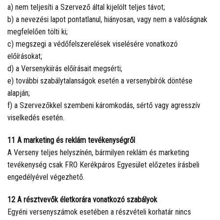
a) nem teljesíti a Szervező által kijelölt teljes távot;
b) a nevezési lapot pontatlanul, hiányosan, vagy nem a valóságnak
megfelelően tölti ki;
c) megszegi a védőfelszerelések viselésére vonatkozó
előírásokat;
d) a Versenykiírás előírásait megsérti;
e) további szabálytalanságok esetén a versenybírók döntése
alapján;
f) a Szervezőkkel szembeni káromkodás, sértő vagy agresszív
viselkedés esetén.
11 A marketing és reklám tevékenységről
A Verseny teljes helyszínén, bármilyen reklám és marketing
tevékenység csak FRO Kerékpáros Egyesület előzetes írásbeli
engedélyével végezhető.
12 A résztvevők életkorára vonatkozó szabályok
Egyéni versenyszámok esetében a részvételi korhatár nincs