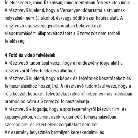
felelősségére, mind fizikálisan, mind mentálisan felkészülten indul.
A résztvevő kijelenti, hogy a Versenyen időtartama alatt, annak
helyszínén nem áll alkohol, és/vagy bódító szer hatása alatt. A
résztvevő egészségügyi állapotában bekövetkező
állapotromlásért, állapotváltozásért a Szervezőt nem terheli
felelősség.
4 Fotó és videó felvételek
A résztvevő tudomásul veszi, hogy a rendezvény ideje alatt a
résztvevőről felvételek készülhetnek.
A résztvevő kijelenti, hogy a képek és felvételek készítéséhez és
felhasználásához hozzájárul. A résztvevő tudomásul veszi, hogy a
róla készült képeket, felvételeket reklámfilmben és más médiában
promóciós célra a Szervező felhasználhatja.
A résztvevő elfogadja, hogy a sporteseményről készült film- és
képanyagokon, valamint azok reklámcélú felhasználásában
szerepelhet, és ezért ellenszolgáltatást nem kér.
Az esemény helyszínén bármilyen kereskedelmi- és