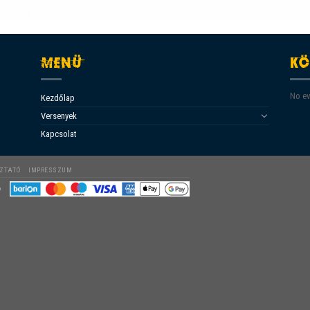
MENÜ
KÖ
No ev
Kezdőlap
Versenyek
Kapcsolat
OZTATÓ
IMPRESSZUM
o