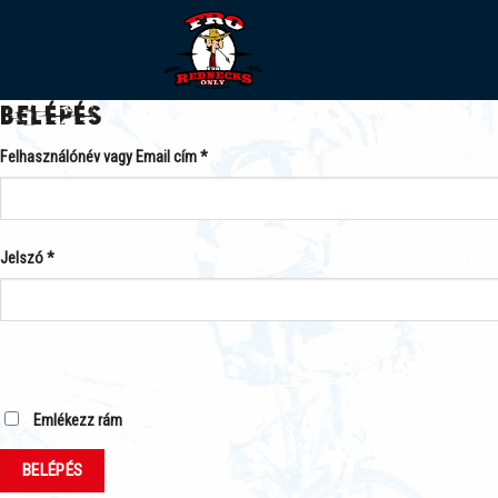
Skip
to
content
BELÉPÉS
Felhasználónév vagy Email cím
*
Jelszó
*
Emlékezz rám
BELÉPÉS