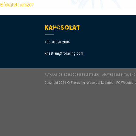
Elfelejtett jelszó?
KAPCSOLAT
+36 70 394 2884
krisztian@froracing.com
ÁLTALÁNOS SZERZŐDÉSI FELTÉTELEK
ADATKEZELÉSI TÁJÉK
Copyright 2026 ©
Froracing
-
Weboldal készítés
-
PG Webstudi